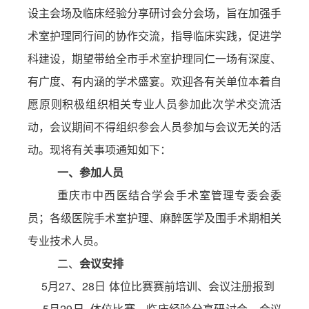
设主会场及临床经验分享研讨会分会场，旨在加强手
术室护理同行间的协作交流，指导临床实践，促进学
科建设，期望带给全市手术室护理同仁一场有深度、
有广度、有内涵的学术盛宴。欢迎各有关单位本着自
愿原则积极组织相关专业人员参加此次学术交流活
动，会议期间不得组织参会人员参加与会议无关的活
动。现将有关事项通知如下：
一、
参加人员
重庆市中西医结合学会手术室管理专委会委
员；
各级医院手术室护理、麻醉医学及围手术期相关
专业技术人员。
二、
会议安排
5
月
27
、
28
日
体位比赛赛前培训、会议注册报到
5
月
29
日
体位比
赛、临床经验分享研讨会、会
议