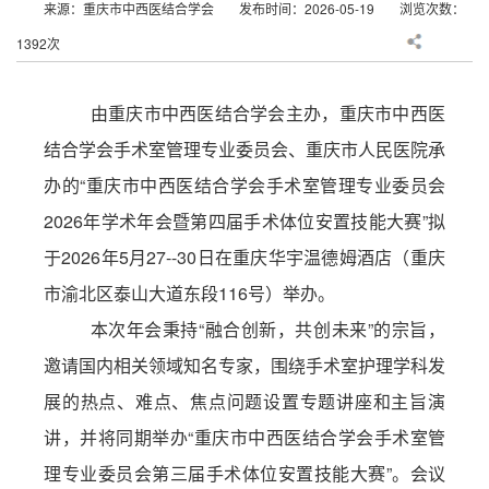
来源：重庆市中西医结合学会
发布时间：2026-05-19
浏览次数：
1392次
由重庆市中西医结合学会主办，重庆市中西医
结合学会手术室管理专业委员会、
重庆市人民医院承
办
的
“重庆市中西医结合学会手术室管理专业委员会
2026
年学术年会暨第四届手术体位安置技能大赛”
拟
于
2026
年
5
月
2
7
--
30
日在重庆华宇温德姆酒店（重庆
市渝北区泰山大道东段
116
号）举办。
本次年会秉持
“
融合创新，共创未来
”
的宗旨，
邀请国内相关领域知名专家，围绕手术室护理学科发
展的热点、难点、焦点问题设置专题讲座和主旨演
讲，并将
同期举办
“
重庆市中西医结合学会手术室管
理专业委员会第三届手术体位安置技能大赛
”
。
会议